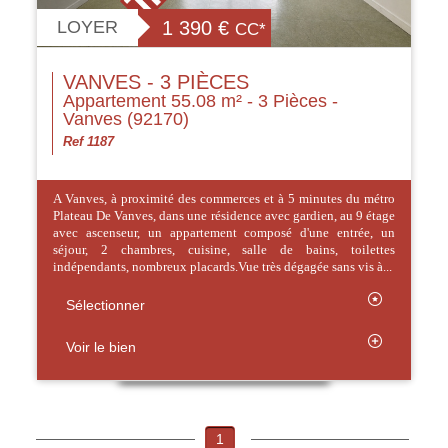
LOYER
1 390 €
CC*
VANVES - 3 PIÈCES
Appartement 55.08 m² - 3 Pièces -
Vanves (92170)
Ref 1187
A Vanves, à proximité des commerces et à 5 minutes du métro
Plateau De Vanves, dans une résidence avec gardien, au 9 étage
avec ascenseur, un appartement composé d'une entrée, un
séjour, 2 chambres, cuisine, salle de bains, toilettes
indépendants, nombreux placards.Vue très dégagée sans vis à...
Sélectionner
Voir le bien
1