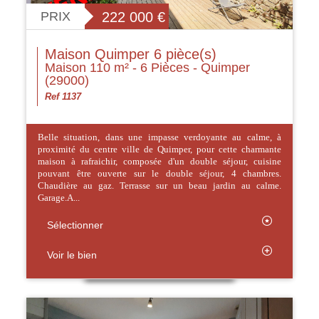
PRIX
222 000
€
Maison Quimper 6 pièce(s)
Maison 110 m² - 6 Pièces - Quimper
(29000)
Ref 1137
Belle situation, dans une impasse verdoyante au calme, à
proximité du centre ville de Quimper, pour cette charmante
maison à rafraichir, composée d'un double séjour, cuisine
pouvant être ouverte sur le double séjour, 4 chambres.
Chaudière au gaz. Terrasse sur un beau jardin au calme.
Garage.A...
Sélectionner
Voir le bien