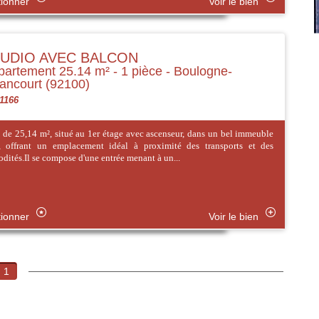
tionner
Voir le bien
UDIO AVEC BALCON
artement 25.14 m² - 1 pièce - Boulogne-
lancourt (92100)
 1166
 de 25,14 m², situé au 1er étage avec ascenseur, dans un bel immeuble
t, offrant un emplacement idéal à proximité des transports et des
ités.Il se compose d'une entrée menant à un...
tionner
Voir le bien
1