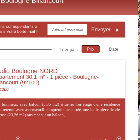
e Boulogne-Billancourt
Envoyer
ns votre boîte mail !
Prix
Date
Trier par :
udio Boulogne NORD
artement 30.1 m² - 1 pièce - Boulogne-
lancourt (92100)
 1200
 lumineux avec balcon (5,85 m2) situé au 1er étage d'une résidence
ntretenue avec ascenseur.Il comprend une entrée, une belle pièce de vie
use (23,26 m2) ouvrant sur un balcon,...