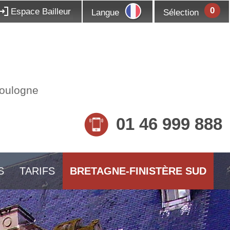
0
Espace Bailleur
Langue
Sélection
Boulogne
01 46 999 888
S
TARIFS
BRETAGNE-FINISTÈRE SUD