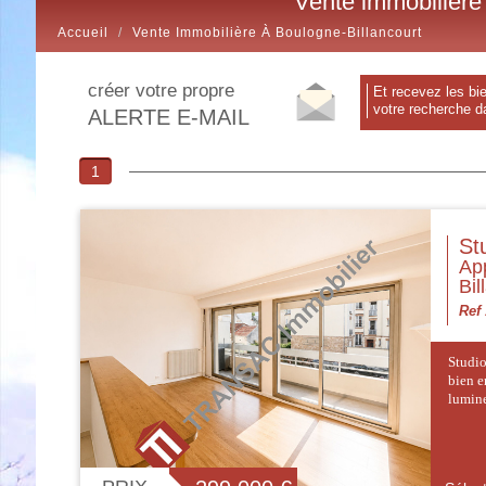
Vente immobilièr
Accueil
Vente Immobilière À Boulogne-Billancourt
créer votre propre
et recevez les biens correspondants à
votre recherche da
ALERTE E-MAIL
1
St
App
Bil
Ref
Studio
bien e
lumine