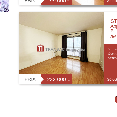
PRIX
299 000
€
Sélec
ST
App
Bil
Ref
Studio
récen
commod
PRIX
232 000
€
Sélec