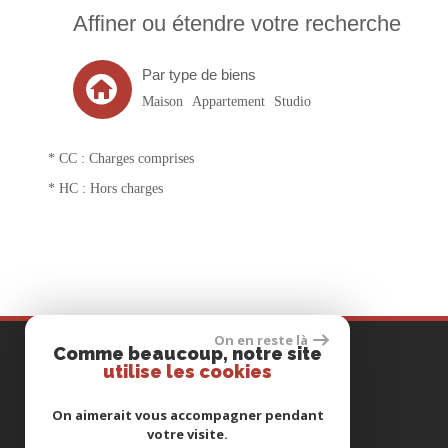
Affiner ou étendre votre recherche
Par type de biens
Maison
Appartement
Studio
* CC : Charges comprises
* HC : Hors charges
On en reste là
Comme beaucoup, notre site
COORDONNÉES
utilise les cookies
Tél
01 46 999 888
On aimerait vous accompagner pendant
votre visite.
E-mail
transac111@gmail.com