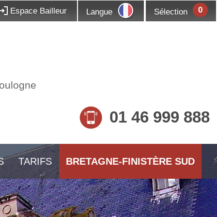
0
Espace Bailleur
Langue
Sélection
Boulogne
01 46 999 888
S
TARIFS
BRETAGNE-FINISTÈRE SUD