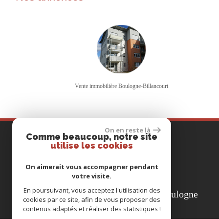
Vente immobilière Boulogne-Billancourt
On en reste là
Comme beaucoup, notre site
COORDONNÉES
utilise les cookies
Tél
01 46 999 888
On aimerait vous accompagner pendant
votre visite.
E-mail
transac111@gmail.com
En poursuivant, vous acceptez l'utilisation des
Adresse
111, rue du Château
92100 Boulogne
cookies par ce site, afin de vous proposer des
contenus adaptés et réaliser des statistiques !