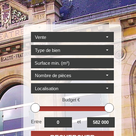
Vente
Type de bien
Nombre de pièces
Localisation
Budget
€
Entre
et