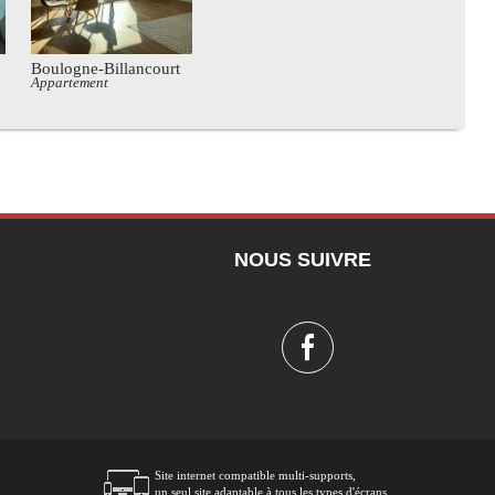
Boulogne-Billancourt
Appartement
NOUS SUIVRE
Site internet compatible multi-supports,
un seul site adaptable à tous les types d'écrans.