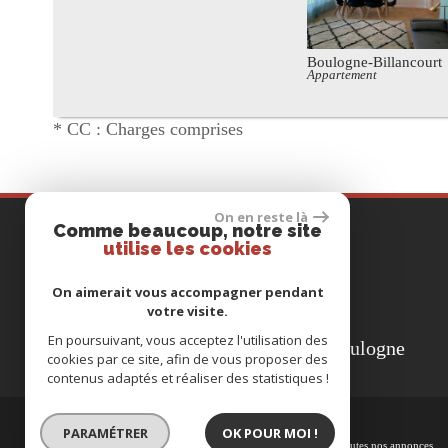
Boulogne-Billancourt
Appartement
* CC : Charges comprises
On en reste là
Comme beaucoup, notre site
COORDONNÉES
utilise les cookies
Tél
01 46 999 888
On aimerait vous accompagner pendant
votre visite.
E-mail
transac111@gmail.com
En poursuivant, vous acceptez l'utilisation des
Adresse
111, rue du Château
92100 Boulogne
cookies par ce site, afin de vous proposer des
contenus adaptés et réaliser des statistiques !
© 2026 | Tous droits réservés | Traduction powered by Google
PARAMÉTRER
OK POUR MOI !
Plan du site
-
Mentions légales
-
Nos honoraires
-
Liens
-
Admin
-
Toutes nos annonces